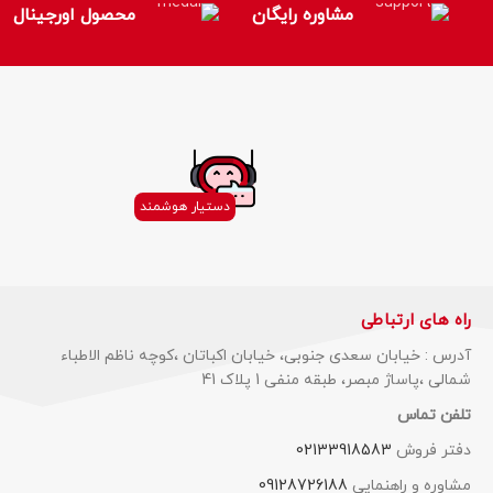
مشاوره رایگان
محصول اورجینال
دستیار هوشمند
راه های ارتباطی
آدرس : خیابان سعدی جنوبی، خیابان اکباتان ،کوچه ناظم الاطباء
شمالی ،پاساژ مبصر، طبقه منفی 1 پلاک 41
تلفن تماس
دفتر فروش
02133918583
مشاوره و راهنمایی
09128726188