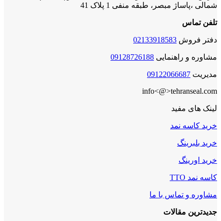
شمالی ،پاساژ مبصر، طبقه منفی 1 پلاک 41
تلفن تماس
دفتر فروش
02133918583
مشاوره و راهنمایی
09128726188
مدیریت
09122066687
info<@>tehranseal.com
لینک های مفید
خرید کاسه نمد
خرید بلبرینگ
خرید اورینگ
کاسه نمد TTO
مشاوره و تماس با ما
جدیدترین مقالات