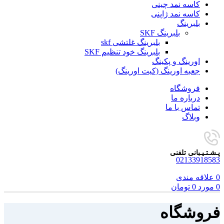
کاسه نمد چینی
کاسه نمد ژاپنی
بلبرینگ
بلبرینگ SKF
بلبرینگ غلتشی skf
بلبرینگ خود تنظیم SKF
اورینگ و پکینگ
جعبه اورینگ (کیت اورینگ)
فروشگاه
درباره ما
تماس با ما
وبلاگ
پـشـتـیـبانی تلفنی
02133918583
0
علاقه مندی
0
مورد
0
تومان
فروشگاه