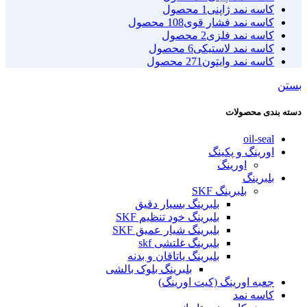
کاسه نمد ژاپنی
1 محصول
کاسه نمد فشار قوی
108 محصول
کاسه نمد فلزی
2 محصول
کاسه نمد لاستیکی
6 محصول
کاسه نمد وایتون
271 محصول
بستن
دسته بندی محصولات
oil-seal
اورینگ و پکینگ
اورینگ
بلبرینگ
بلبرینگ SKF
بلبرینگ بسیار دقیق
بلبرینگ خود تنظیم SKF
بلبرینگ شیار عمیق SKF
بلبرینگ غلتشی skf
بلبرینگ یاتاقان و بدنه
بلبرینگ بلوک بالشی
جعبه اورینگ (کیت اورینگ)
کاسه نمد