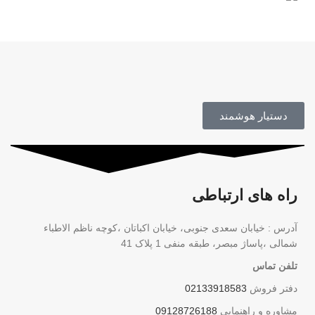
محصول اورجینال
دستیار هوشمند
راه های ارتباطی
آدرس : خیابان سعدی جنوبی، خیابان اکباتان ،کوچه ناظم الاطباء
شمالی ،پاساژ مبصر، طبقه منفی 1 پلاک 41
تلفن تماس
دفتر فروش
02133918583
مشاوره و راهنمایی
09128726188