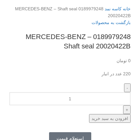
برای بزرگنمایی کلیک کنید
خانه
کاسه نمد
0189979248 MERCEDES-BENZ – Shaft seal
20020422B
بازگشت به محصولات
0189979248 MERCEDES-BENZ –
Shaft seal 20020422B
0
تومان
220 عدد در انبار
افزودن به سبد خرید
استعلام قیمت