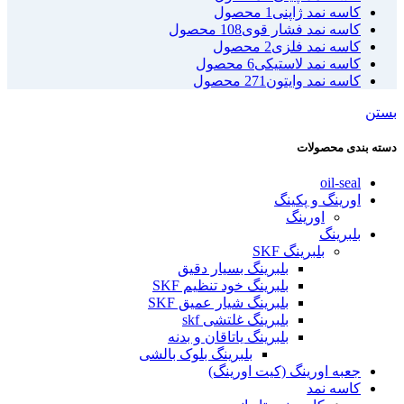
کاسه نمد ژاپنی
1 محصول
کاسه نمد فشار قوی
108 محصول
کاسه نمد فلزی
2 محصول
کاسه نمد لاستیکی
6 محصول
کاسه نمد وایتون
271 محصول
بستن
دسته بندی محصولات
oil-seal
اورینگ و پکینگ
اورینگ
بلبرینگ
بلبرینگ SKF
بلبرینگ بسیار دقیق
بلبرینگ خود تنظیم SKF
بلبرینگ شیار عمیق SKF
بلبرینگ غلتشی skf
بلبرینگ یاتاقان و بدنه
بلبرینگ بلوک بالشی
جعبه اورینگ (کیت اورینگ)
کاسه نمد