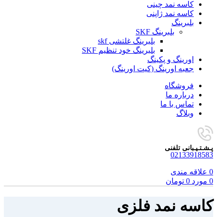
کاسه نمد چینی
کاسه نمد ژاپنی
بلبرینگ
بلبرینگ SKF
بلبرینگ غلتشی skf
بلبرینگ خود تنظیم SKF
اورینگ و پکینگ
جعبه اورینگ (کیت اورینگ)
فروشگاه
درباره ما
تماس با ما
وبلاگ
پـشـتـیـبانی تلفنی
02133918583
0
علاقه مندی
0
مورد
0
تومان
کاسه نمد فلزی