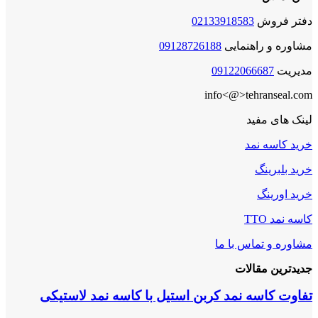
دفتر فروش
02133918583
مشاوره و راهنمایی
09128726188
مدیریت
09122066687
info<@>tehranseal.com
لینک های مفید
خرید کاسه نمد
خرید بلبرینگ
خرید اورینگ
کاسه نمد TTO
مشاوره و تماس با ما
جدیدترین مقالات
تفاوت کاسه نمد کربن استیل با کاسه نمد لاستیکی