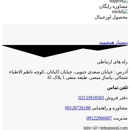
مشاوره رایگان
محصول اورجینال
دستیار هوشمند
راه های ارتباطی
آدرس : خیابان سعدی جنوبی، خیابان اکباتان ،کوچه ناظم الاطباء
شمالی ،پاساژ مبصر، طبقه منفی 1 پلاک 41
تلفن تماس
دفتر فروش
02133918583
مشاوره و راهنمایی
09128726188
مدیریت
09122066687
info<@>tehranseal.com