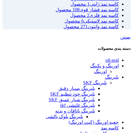
کاسه نمد ژاپنی
1 محصول
کاسه نمد فشار قوی
108 محصول
کاسه نمد فلزی
2 محصول
کاسه نمد لاستیکی
6 محصول
کاسه نمد وایتون
271 محصول
بستن
دسته بندی محصولات
oil-seal
اورینگ و پکینگ
اورینگ
بلبرینگ
بلبرینگ SKF
بلبرینگ بسیار دقیق
بلبرینگ خود تنظیم SKF
بلبرینگ شیار عمیق SKF
بلبرینگ غلتشی skf
بلبرینگ یاتاقان و بدنه
بلبرینگ بلوک بالشی
جعبه اورینگ (کیت اورینگ)
کاسه نمد