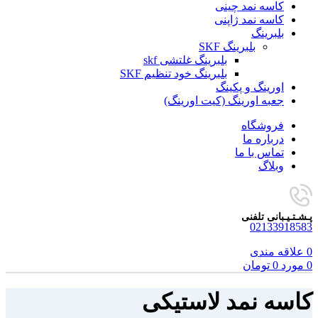
کاسه نمد چینی
کاسه نمد ژاپنی
بلبرینگ
بلبرینگ SKF
بلبرینگ غلتشی skf
بلبرینگ خود تنظیم SKF
اورینگ و پکینگ
جعبه اورینگ (کیت اورینگ)
فروشگاه
درباره ما
تماس با ما
وبلاگ
پـشـتـیـبانی تلفنی
02133918583
0
علاقه مندی
0
مورد
0
تومان
کاسه نمد لاستیکی