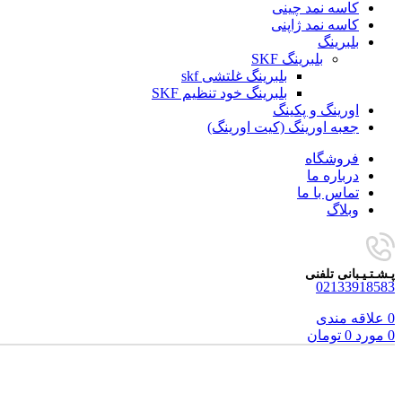
کاسه نمد چینی
کاسه نمد ژاپنی
بلبرینگ
بلبرینگ SKF
بلبرینگ غلتشی skf
بلبرینگ خود تنظیم SKF
اورینگ و پکینگ
جعبه اورینگ (کیت اورینگ)
فروشگاه
درباره ما
تماس با ما
وبلاگ
پـشـتـیـبانی تلفنی
02133918583
0
علاقه مندی
0
مورد
0
تومان
برای بزرگنمایی کلیک کنید