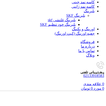
کاسه نمد چینی
کاسه نمد ژاپنی
بلبرینگ
بلبرینگ SKF
بلبرینگ غلتشی skf
بلبرینگ خود تنظیم SKF
اورینگ و پکینگ
جعبه اورینگ (کیت اورینگ)
فروشگاه
درباره ما
تماس با ما
وبلاگ
پـشـتـیـبانی تلفنی
02133918583
0
علاقه مندی
0
مورد
0
تومان
فروخته شده