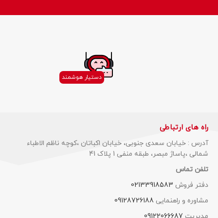
دستیار هوشمند
راه های ارتباطی
آدرس : خیابان سعدی جنوبی، خیابان اکباتان ،کوچه ناظم الاطباء
شمالی ،پاساژ مبصر، طبقه منفی 1 پلاک 41
تلفن تماس
دفتر فروش
02133918583
مشاوره و راهنمایی
09128726188
مدیریت
09122066687