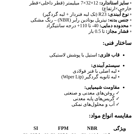
▫
سایز استاندارد:
12×32×7 میلیمتر (قطر داخلی×قطر
خارجی×ارتفاع)
▫
نوع آببندی:
R23 (تک لبه فنردار + لبه گردگیر)
▫
جنس بدنه:
نیتریل بوتادین رابر (NBR) – رنگ مشکی
▫
محدوده دمایی:
40- تا 110+ درجه سانتیگراد
▫
فشار مجاز:
تا 0.5 بار
ساختار فنی:
قاب فلزی:
استیل با پوشش لاستیکی
سیستم آببندی:
• لبه اصلی با فنر فولادی
• لبه ثانویه گردگیر (Wiper Lip)
مقاومت شیمیایی:
✓ روغن‌های معدنی و صنعتی
✓ گریس‌های پایه معدنی
✓ آب و محلول‌های نمکی
مقایسه انواع مواد:
SI
FPM
NBR
ویژگی