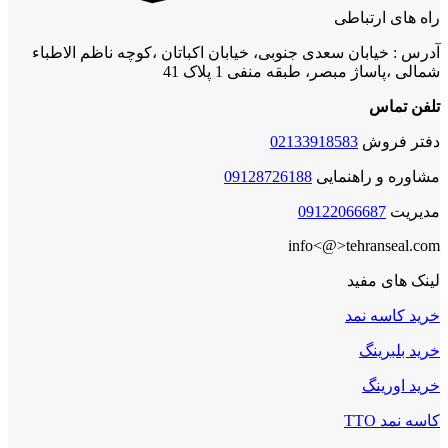
راه های ارتباطی
آدرس : خیابان سعدی جنوبی، خیابان اکباتان ،کوچه ناظم الاطباء
شمالی ،پاساژ مبصر، طبقه منفی 1 پلاک 41
تلفن تماس
دفتر فروش
02133918583
مشاوره و راهنمایی
09128726188
مدیریت
09122066687
info<@>tehranseal.com
لینک های مفید
خرید کاسه نمد
خرید بلبرینگ
خرید اورینگ
کاسه نمد TTO