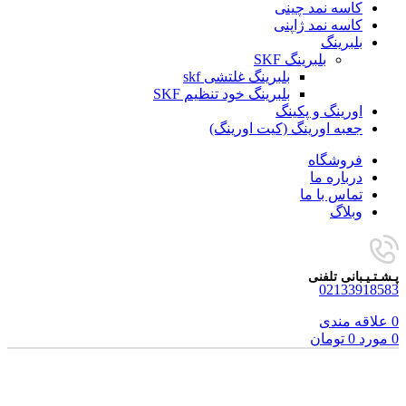
کاسه نمد چینی
کاسه نمد ژاپنی
بلبرینگ
بلبرینگ SKF
بلبرینگ غلتشی skf
بلبرینگ خود تنظیم SKF
اورینگ و پکینگ
جعبه اورینگ (کیت اورینگ)
فروشگاه
درباره ما
تماس با ما
وبلاگ
پـشـتـیـبانی تلفنی
02133918583
0
علاقه مندی
0
مورد
0
تومان
برای بزرگنمایی کلیک کنید