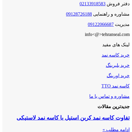
دفتر فروش
02133918583
مشاوره و راهنمایی
09128726188
مدیریت
09122066687
info<@>tehranseal.com
لینک های مفید
خرید کاسه نمد
خرید بلبرینگ
خرید اورینگ
کاسه نمد TTO
مشاوره و تماس با ما
جدیدترین مقالات
تفاوت کاسه نمد کربن استیل با کاسه نمد لاستیکی
ادامه مطلب »