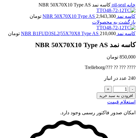
خانه
oil-seal
کاسه نمد NBR 50X70X10 Type AS
کاسه نمد NBR 50X70X10 Type AS
2,943,300
تومان
بازگشت به محصولات
کاسه نمد NBR B1FUD3SL2|55X70X8 Type AS
210,000
تومان
کاسه نمد NBR 50X70X10 Type AS
850,000
تومان
???? ??? ?? ???/Trelleborg
240 عدد در انبار
کاسه
نمد
افزودن به سبد خرید
NBR
استعلام قیمت
50X70X10
Type
امکان صدور فاکتور رسمی وجود دارد.
AS
عدد