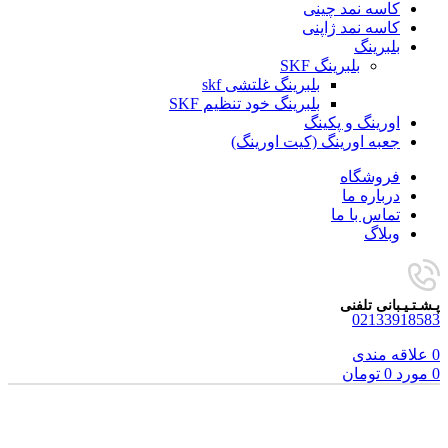
کاسه نمد چینی
کاسه نمد ژاپنی
بلبرینگ
بلبرینگ SKF
بلبرینگ غلتشی skf
بلبرینگ خود تنظیم SKF
اورینگ و پکینگ
جعبه اورینگ (کیت اورینگ)
فروشگاه
درباره ما
تماس با ما
وبلاگ
پـشـتـیـبانی تلفنی
02133918583
0
علاقه مندی
0
مورد
0
تومان
برای بزرگنمایی کلیک کنید