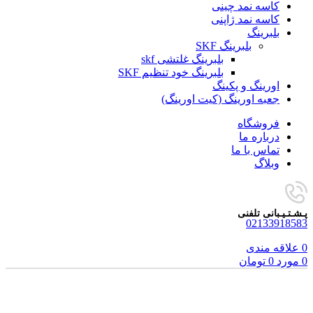
کاسه نمد چینی
کاسه نمد ژاپنی
بلبرینگ
بلبرینگ SKF
بلبرینگ غلتشی skf
بلبرینگ خود تنظیم SKF
اورینگ و پکینگ
جعبه اورینگ (کیت اورینگ)
فروشگاه
درباره ما
تماس با ما
وبلاگ
پـشـتـیـبانی تلفنی
02133918583
0
علاقه مندی
0
مورد
0
تومان
فروخته شده