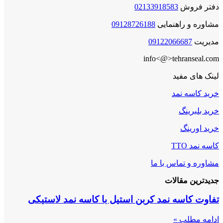
دفتر فروش
02133918583
مشاوره و راهنمایی
09128726188
مدیریت
09122066687
info<@>tehranseal.com
لینک های مفید
خرید کاسه نمد
خرید بلبرینگ
خرید اورینگ
کاسه نمد TTO
مشاوره و تماس با ما
جدیدترین مقالات
تفاوت کاسه نمد کربن استیل با کاسه نمد لاستیکی
ادامه مطلب »