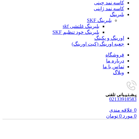
کاسه نمد چینی
کاسه نمد ژاپنی
بلبرینگ
بلبرینگ SKF
بلبرینگ غلتشی skf
بلبرینگ خود تنظیم SKF
اورینگ و پکینگ
جعبه اورینگ (کیت اورینگ)
فروشگاه
درباره ما
تماس با ما
وبلاگ
پـشـتـیـبانی تلفنی
02133918583
0
علاقه مندی
0
مورد
0
تومان
برای بزرگنمایی کلیک کنید