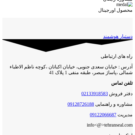
محصول اورجینال
دستیار هوشمند
راه های ارتباطی
آدرس : خیابان سعدی جنوبی، خیابان اکباتان ،کوچه ناظم الاطباء
شمالی ،پاساژ مبصر، طبقه منفی 1 پلاک 41
تلفن تماس
دفتر فروش
02133918583
مشاوره و راهنمایی
09128726188
مدیریت
09122066687
info<@>tehranseal.com