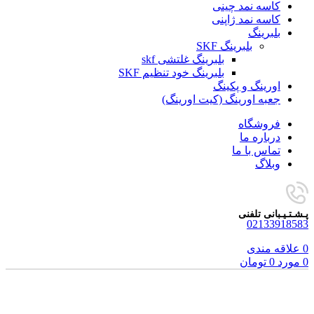
کاسه نمد چینی
کاسه نمد ژاپنی
بلبرینگ
بلبرینگ SKF
بلبرینگ غلتشی skf
بلبرینگ خود تنظیم SKF
اورینگ و پکینگ
جعبه اورینگ (کیت اورینگ)
فروشگاه
درباره ما
تماس با ما
وبلاگ
پـشـتـیـبانی تلفنی
02133918583
0
علاقه مندی
0
مورد
0
تومان
برای بزرگنمایی کلیک کنید