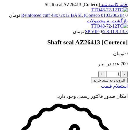
خانه
کاسه نمد
Shaft seal AZ26413 [Corteco]
0
Reinforced cuff 48x72x12 BASL (Corteco 01032062B)
تومان
بازگشت به محصولات
5.8-11.9-13.3/SP VIP
0
تومان
Shaft seal AZ26413 [Corteco]
0
تومان
700 عدد در انبار
Shaft
seal
افزودن به سبد خرید
AZ26413
استعلام قیمت
[Corteco]
عدد
امکان صدور فاکتور رسمی وجود دارد.