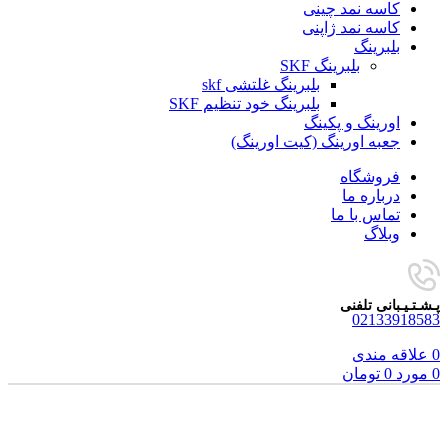
کاسه نمد چینی
کاسه نمد ژاپنی
بلبرینگ
بلبرینگ SKF
بلبرینگ غلتشی skf
بلبرینگ خود تنظیم SKF
اورینگ و پکینگ
جعبه اورینگ (کیت اورینگ)
فروشگاه
درباره ما
تماس با ما
وبلاگ
پـشـتـیـبانی تلفنی
02133918583
0
علاقه مندی
0
مورد
0
تومان
برای بزرگنمایی کلیک کنید