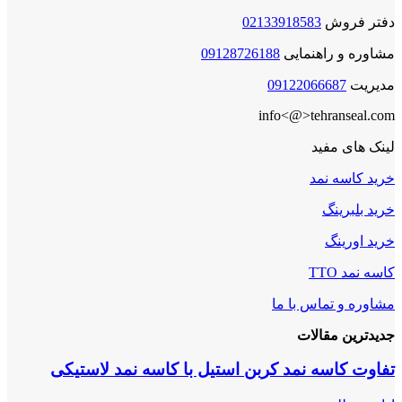
دفتر فروش
02133918583
مشاوره و راهنمایی
09128726188
مدیریت
09122066687
info<@>tehranseal.com
لینک های مفید
خرید کاسه نمد
خرید بلبرینگ
خرید اورینگ
کاسه نمد TTO
مشاوره و تماس با ما
جدیدترین مقالات
تفاوت کاسه نمد کربن استیل با کاسه نمد لاستیکی