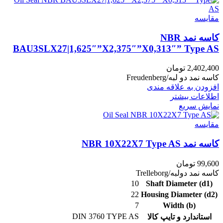
مقايسه
کاسه نمد NBR
BAU3SLX27|1,625″”X2,375″”X0,313″” Type AS
2,402,400
تومان
کاسه نمد دو لبه/Freudenberg
افزودن به علاقه مندی
اطلاعات بیشتر
نمایش سریع
مقايسه
کاسه نمد NBR 10X22X7 Type AS
99,600
تومان
کاسه نمد دولبه/Trelleborg
10
Shaft Diameter (d1)
22
Housing Diameter (d2)
7
Width (b)
DIN 3760 TYPE AS
استاندارد و تایپ کالا