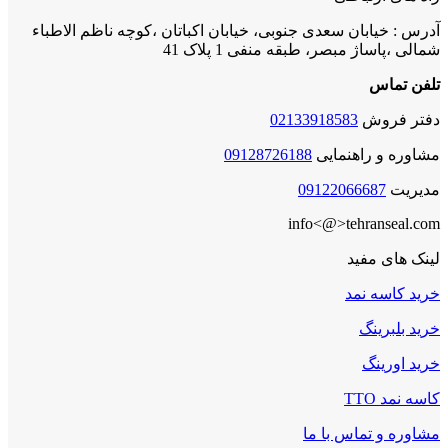
آدرس : خیابان سعدی جنوبی، خیابان اکباتان ،کوچه ناظم الاطباء
شمالی ،پاساژ مبصر، طبقه منفی 1 پلاک 41
تلفن تماس
دفتر فروش
02133918583
مشاوره و راهنمایی
09128726188
مدیریت
09122066687
info<@>tehranseal.com
لینک های مفید
خرید کاسه نمد
خرید بلبرینگ
خرید اورینگ
کاسه نمد TTO
مشاوره و تماس با ما