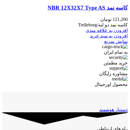
کاسه نمد NBR 12X32X7 Type AS
121,200
تومان
کاسه نمد دو لبه/Trelleborg
افزودن به علاقه مندی
افزودن به سبد خرید
نمایش سریع
به تمام ایران
خرید مطمئن
مشاوره رایگان
محصول اورجینال
دستیار هوشمند
راه های ارتباطی