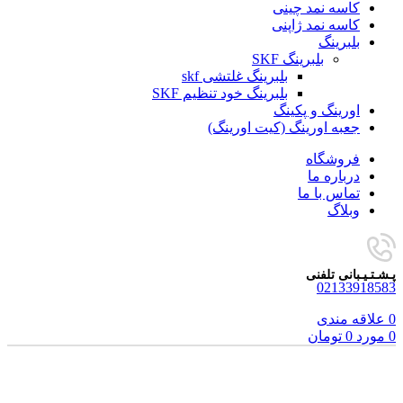
کاسه نمد چینی
کاسه نمد ژاپنی
بلبرینگ
بلبرینگ SKF
بلبرینگ غلتشی skf
بلبرینگ خود تنظیم SKF
اورینگ و پکینگ
جعبه اورینگ (کیت اورینگ)
فروشگاه
درباره ما
تماس با ما
وبلاگ
پـشـتـیـبانی تلفنی
02133918583
0
علاقه مندی
0
مورد
0
تومان
برای بزرگنمایی کلیک کنید