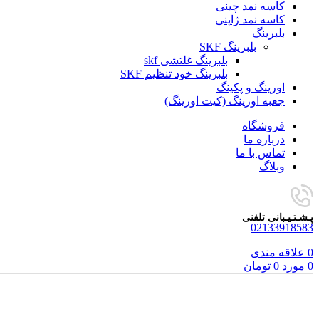
کاسه نمد چینی
کاسه نمد ژاپنی
بلبرینگ
بلبرینگ SKF
بلبرینگ غلتشی skf
بلبرینگ خود تنظیم SKF
اورینگ و پکینگ
جعبه اورینگ (کیت اورینگ)
فروشگاه
درباره ما
تماس با ما
وبلاگ
پـشـتـیـبانی تلفنی
02133918583
0
علاقه مندی
0
مورد
0
تومان
برای بزرگنمایی کلیک کنید