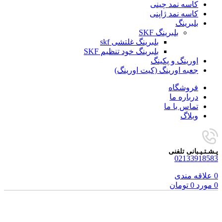
کاسه نمد چینی
کاسه نمد ژاپنی
بلبرینگ
بلبرینگ SKF
بلبرینگ غلتشی skf
بلبرینگ خود تنظیم SKF
اورینگ و پکینگ
جعبه اورینگ (کیت اورینگ)
فروشگاه
درباره ما
تماس با ما
وبلاگ
پـشـتـیـبانی تلفنی
02133918583
0
علاقه مندی
0
مورد
0
تومان
برای بزرگنمایی کلیک کنید