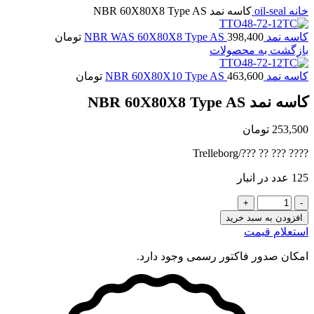
خانه
oil-seal
کاسه نمد NBR 60X80X8 Type AS
کاسه نمد NBR WAS 60X80X8 Type AS
398,400
تومان
بازگشت به محصولات
کاسه نمد NBR 60X80X10 Type AS
463,600
تومان
کاسه نمد NBR 60X80X8 Type AS
253,500
تومان
???? ??? ?? ???/Trelleborg
125 عدد در انبار
کاسه
نمد
افزودن به سبد خرید
NBR
استعلام قیمت
60X80X8
Type
امکان صدور فاکتور رسمی وجود دارد.
AS
عدد