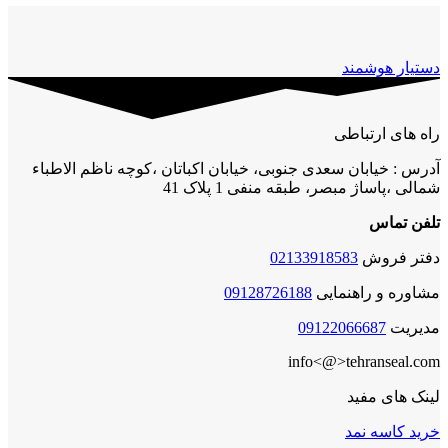
دستیار هوشمند
راه های ارتباطی
آدرس : خیابان سعدی جنوبی، خیابان اکباتان ،کوچه ناظم الاطباء
شمالی ،پاساژ مبصر، طبقه منفی 1 پلاک 41
تلفن تماس
دفتر فروش
02133918583
مشاوره و راهنمایی
09128726188
مدیریت
09122066687
info<@>tehranseal.com
لینک های مفید
خرید کاسه نمد