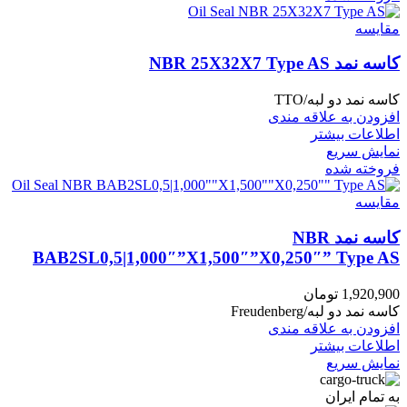
مقايسه
کاسه نمد NBR 25X32X7 Type AS
کاسه نمد دو لبه/TTO
افزودن به علاقه مندی
اطلاعات بیشتر
نمایش سریع
فروخته شده
مقايسه
کاسه نمد NBR
BAB2SL0,5|1,000″”X1,500″”X0,250″” Type AS
1,920,900
تومان
کاسه نمد دو لبه/Freudenberg
افزودن به علاقه مندی
اطلاعات بیشتر
نمایش سریع
به تمام ایران