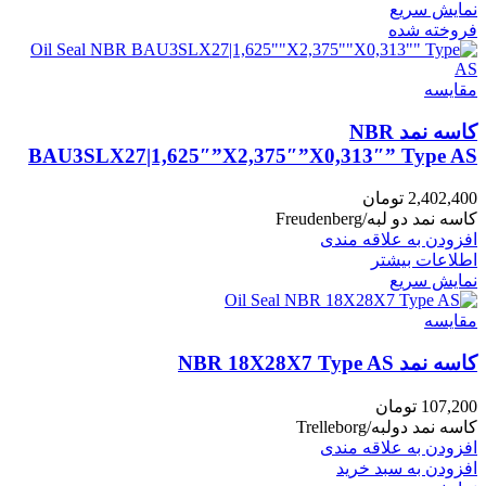
نمایش سریع
فروخته شده
مقايسه
کاسه نمد NBR
BAU3SLX27|1,625″”X2,375″”X0,313″” Type AS
2,402,400
تومان
کاسه نمد دو لبه/Freudenberg
افزودن به علاقه مندی
اطلاعات بیشتر
نمایش سریع
مقايسه
کاسه نمد NBR 18X28X7 Type AS
107,200
تومان
کاسه نمد دولبه/Trelleborg
افزودن به علاقه مندی
افزودن به سبد خرید