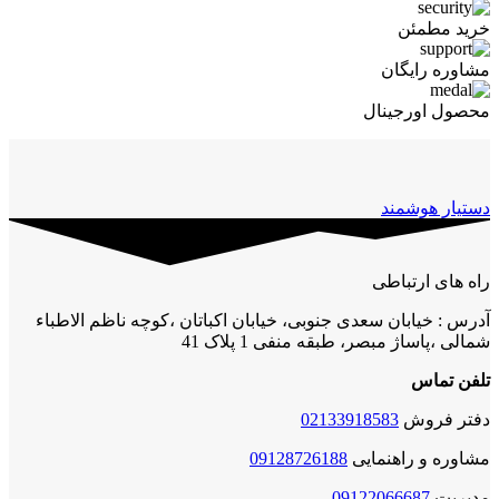
خرید مطمئن
مشاوره رایگان
محصول اورجینال
دستیار هوشمند
راه های ارتباطی
آدرس : خیابان سعدی جنوبی، خیابان اکباتان ،کوچه ناظم الاطباء
شمالی ،پاساژ مبصر، طبقه منفی 1 پلاک 41
تلفن تماس
دفتر فروش
02133918583
مشاوره و راهنمایی
09128726188
مدیریت
09122066687