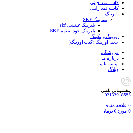
کاسه نمد چینی
کاسه نمد ژاپنی
بلبرینگ
بلبرینگ SKF
بلبرینگ غلتشی skf
بلبرینگ خود تنظیم SKF
اورینگ و پکینگ
جعبه اورینگ (کیت اورینگ)
فروشگاه
درباره ما
تماس با ما
وبلاگ
پـشـتـیـبانی تلفنی
02133918583
0
علاقه مندی
0
مورد
0
تومان
برای بزرگنمایی کلیک کنید