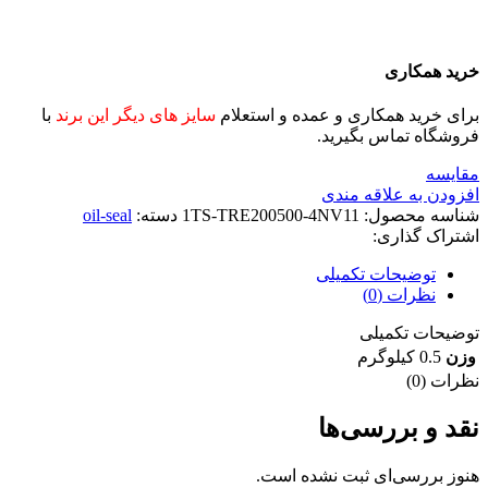
خرید همکاری
برای خرید همکاری و عمده و استعلام
سایز های دیگر این برند
با
فروشگاه تماس بگیرید.
مقايسه
افزودن به علاقه مندی
شناسه محصول:
1TS-TRE200500-4NV11
دسته:
oil-seal
اشتراک گذاری:
توضیحات تکمیلی
نظرات (0)
توضیحات تکمیلی
وزن
0.5 کیلوگرم
نظرات (0)
نقد و بررسی‌ها
هنوز بررسی‌ای ثبت نشده است.