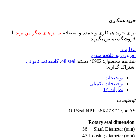
خرید همکاری
برای خرید همکاری و عمده و استعلام
سایز های دیگر این برند
با
فروشگاه تماس بگیرید.
مقايسه
افزودن به علاقه مندی
شناسه محصول:
46902
دسته:
oil-seal
,
کاسه نمد تایوانی
اشتراک گذاری:
توضیحات
توضیحات تکمیلی
نظرات (0)
توضیحات
Oil Seal NBR 36X47X7 Type AS
Rotary seal dimension
36
Shaft Diameter (mm)
47
Housing diameter (mm)