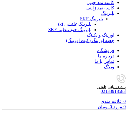
کاسه نمد چینی
کاسه نمد ژاپنی
بلبرینگ
بلبرینگ SKF
بلبرینگ غلتشی skf
بلبرینگ خود تنظیم SKF
اورینگ و پکینگ
جعبه اورینگ (کیت اورینگ)
فروشگاه
درباره ما
تماس با ما
وبلاگ
پـشـتـیـبانی تلفنی
02133918583
0
علاقه مندی
0
مورد
0
تومان
برای بزرگنمایی کلیک کنید