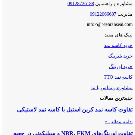
مشاوره و راهنمایی
09128726188
مدیریت
09122066687
info<@>tehranseal.com
لینک های مفید
خرید کاسه نمد
خرید بلبرینگ
خرید اورینگ
کاسه نمد TTO
مشاوره و تماس با ما
جدیدترین مقالات
تفاوت کاسه نمد کربن استیل با کاسه نمد لاستیکی
ادامه مطلب »
تفاوت اورینگ‌های NBR، FKM و سیلیکونی در جعبه