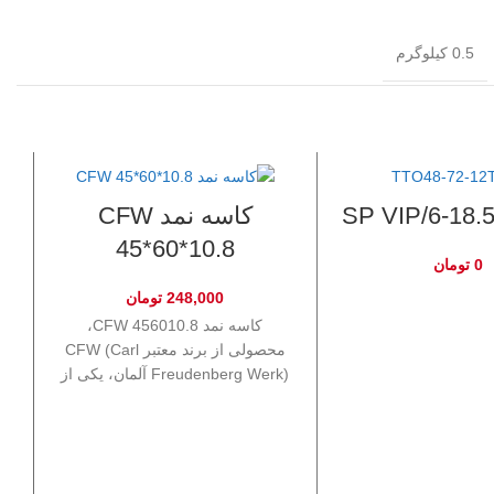
0.5 کیلوگرم
6-18.5-2.
کاسه نمد CFW
45*60*10.8
0
تومان
248,000
تومان
کاسه نمد CFW 456010.8،
محصولی از برند معتبر CFW (Carl
کا
Freudenberg Werk) آلمان، یکی از
گزینه‌های استاندارد و باکیفیت برای
آب‌بندی شفت‌های چرخشی است. با
ابعاد 45 میلی‌متر قطر داخلی، 60
میلی‌متر قطر خارجی، و ضخامت