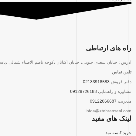
راه های ارتباطی
آدرس : خیابان سعدی جنوبی، خیابان اکباتان ،کوچه ناظم الاطباء شمالی ،پاساژ مبص
تلفن تماس
دفتر فروش
02133918583
مشاوره و راهنمایی
09128726188
مدیریت
09122066687
info<@>tehranseal.com
لینک های مفید
خرید کاسه نمد