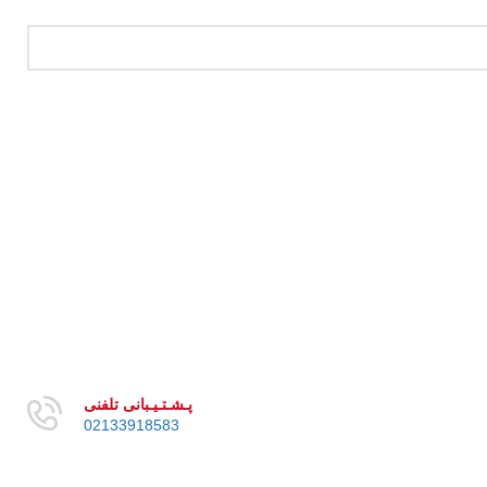
پـشـتـیـبانی تلفنی
02133918583