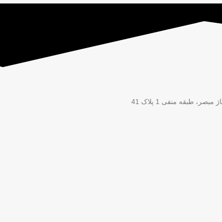
ر، طبقه منفی 1 پلاک 41