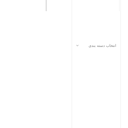
به عنوان یک درزگیر مطمئن، مانع
نشت روغن و ورود ذرات گرد و غبار
می‌شود. از متریال‌های مقاوم مانند
NBR یا FKM ساخته شده و برای
شرایطی با دما و فشار متوسط
ایده‌آل است.
انتخاب دسته بندی