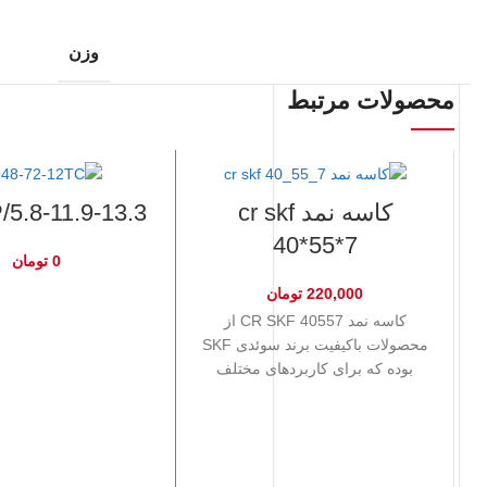
وزن
محصولات مرتبط
کاسه نمد cr skf
5.8-11.9-13.3/SP VIP
40*55*7
0
تومان
220,000
تومان
کاسه نمد CR SKF 40557 از
محصولات باکیفیت برند سوئدی SKF
بوده که برای کاربردهای مختلف
صنعتی و خودرویی طراحی شده
است. این کاسه نمد با ابعاد 40
میلی‌متر قطر داخلی، 55 میلی‌متر
قطر خارجی، و 7 میلی‌متر ضخامت،