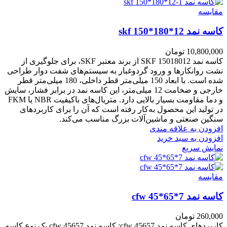
مقايسه
کاسه نمد skf 150*180*12
10,800,000
تومان
کاسه نمد SKF 15018012 از برند معتبر SKF، برای جلوگیری از
نشت روانکارها و ورود گردوغبار به سیستم‌های شفت دوار طراحی
شده است. با ابعاد 150 میلی‌متر قطر داخلی، 180 میلی‌متر قطر
خارجی و ضخامت 12 میلی‌متر، این کاسه نمد در برابر فشار، سایش
و دما مقاومت بسیار بالایی دارد. متریال‌های باکیفیت NBR یا FKM
در تولید این محصول به‌کار رفته است که آن را برای کاربردهای
سنگین صنعتی و ماشین‌آلات بزرگ مناسب می‌کند.
افزودن به علاقه مندی
افزودن به سبد خرید
نمایش سریع
مقايسه
کاسه نمد cfw 45*65*7
260,000
تومان
کاربردهای کاسه نمد cfw 45657: کاسه نمد cfw 45657 یک نوع کاسه