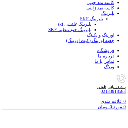
کاسه نمد چینی
کاسه نمد ژاپنی
بلبرینگ
بلبرینگ SKF
بلبرینگ غلتشی skf
بلبرینگ خود تنظیم SKF
اورینگ و پکینگ
جعبه اورینگ (کیت اورینگ)
فروشگاه
درباره ما
تماس با ما
وبلاگ
پـشـتـیـبانی تلفنی
02133918583
0
علاقه مندی
0
مورد
0
تومان
برای بزرگنمایی کلیک کنید