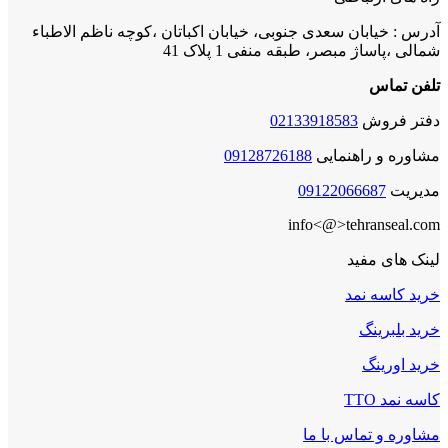
آدرس : خیابان سعدی جنوبی، خیابان اکباتان ،کوچه ناظم الاطباء
شمالی ،پاساژ مبصر، طبقه منفی 1 پلاک 41
تلفن تماس
دفتر فروش
02133918583
مشاوره و راهنمایی
09128726188
مدیریت
09122066687
info<@>tehranseal.com
لینک های مفید
خرید کاسه نمد
خرید بلبرینگ
خرید اورینگ
کاسه نمد TTO
مشاوره و تماس با ما