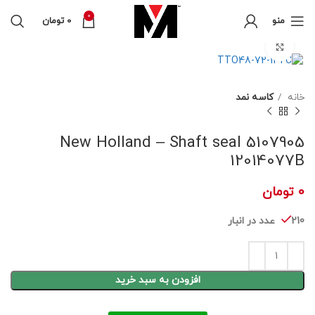
0
منو
0
تومان
برای بزرگنمایی کلیک کنید
خانه
کاسه نمد
5107905 New Holland – Shaft seal
12014077B
0
تومان
210 عدد در انبار
افزودن به سبد خرید