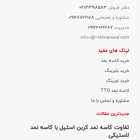
دفتر فروش
02133918583
مشاوره و راهنمایی
09128726188
مدیریت
09122066687
info<@>tehranseal.com
لینک های مفید
خرید کاسه نمد
خرید بلبرینگ
خرید اورینگ
کاسه نمد TTO
مشاوره و تماس با ما
جدیدترین مقالات
تفاوت کاسه نمد کربن استیل با کاسه نمد
لاستیکی