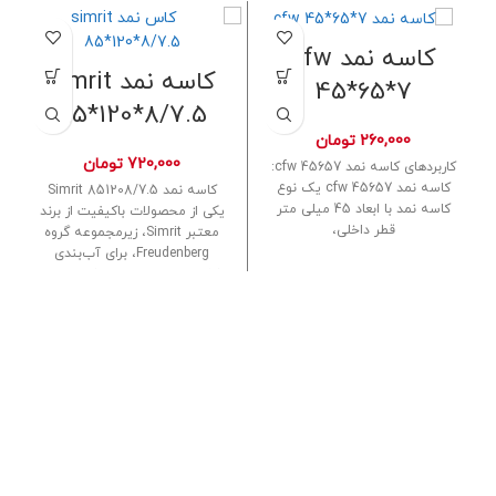
کاسه نمد cfw
کاسه نمد simrit
45*65*7
85*120*8/7.5
260,000
تومان
720,000
تومان
کاربردهای کاسه نمد cfw 45657:
کاسه نمد cfw 45657 یک نوع
کاسه نمد Simrit 851208/7.5
کاسه نمد با ابعاد 45 میلی متر
یکی از محصولات باکیفیت از برند
قطر داخلی،
معتبر Simrit، زیرمجموعه گروه
Freudenberg، برای آب‌بندی
شفت‌های دوار طراحی شده است.
این محصول با ابعاد 85 میلی‌متر
قطر داخلی، 120 میلی‌متر قطر
خارجی، و ضخامت 8/7.5 میلی‌متر
مقاوم در برابر فشار، دما و سایش،
در سیستم‌های صنعتی، خودرویی
و ماشین‌آلات سنگین کاربرد دارد.
از متریال‌هایی مانند NBR یا FKM
در تولید این کاسه نمد استفاده
می‌شود که در برابر مواد شیمیایی
و گرمای بالا دوام بالایی دارند.