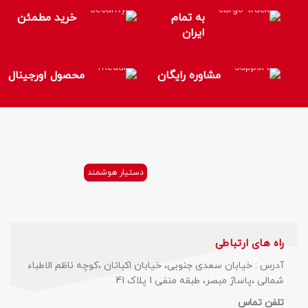
به تمام
خرید مطمئن
ایران
مشاوره رایگان
محصول اورجینال
دستیار هوشمند
راه های ارتباطی
آدرس : خیابان سعدی جنوبی، خیابان اکباتان ،کوچه ناظم الاطباء
شمالی ،پاساژ مبصر، طبقه منفی 1 پلاک 41
تلفن تماس