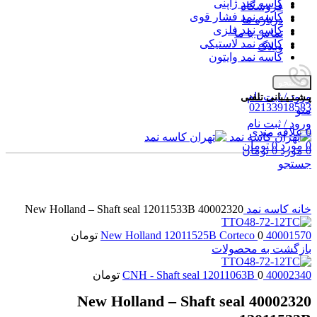
کاسه نمد ژاپنی
فروشگاه
کاسه نمد فشار قوی
درباره ما
کاسه نمد فلزی
تماس با ما
کاسه نمد لاستیکی
وبلاگ
کاسه نمد وایتون
جستجو
ورود / ثبت نام
پـشـتـیـبانی تلفنی
02133918583
منو
ورود / ثبت نام
0
علاقه مندی
0
مورد
0
تومان
0
مورد
0
تومان
جستجو
برای بزرگنمایی کلیک کنید
خانه
کاسه نمد
40002320 New Holland – Shaft seal 12011533B
40001570 New Holland 12011525B Corteco
0
تومان
بازگشت به محصولات
40002340 CNH - Shaft seal 12011063B
0
تومان
40002320 New Holland – Shaft seal