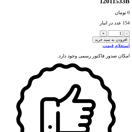
12011533B
0
تومان
154 عدد در انبار
40002320
New
افزودن به سبد خرید
Holland
استعلام قیمت
-
Shaft
امکان صدور فاکتور رسمی وجود دارد.
seal
12011533B
عدد