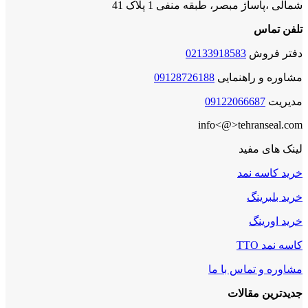
شمالی ،پاساژ مبصر، طبقه منفی 1 پلاک 41
تلفن تماس
دفتر فروش
02133918583
مشاوره و راهنمایی
09128726188
مدیریت
09122066687
info<@>tehranseal.com
لینک های مفید
خرید کاسه نمد
خرید بلبرینگ
خرید اورینگ
کاسه نمد TTO
مشاوره و تماس با ما
جدیدترین مقالات