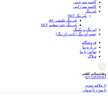
کاسه نمد چینی
کاسه نمد ژاپنی
بلبرینگ
بلبرینگ SKF
بلبرینگ غلتشی skf
بلبرینگ خود تنظیم SKF
اورینگ و پکینگ
جعبه اورینگ (کیت اورینگ)
فروشگاه
درباره ما
تماس با ما
وبلاگ
پـشـتـیـبانی تلفنی
02133918583
0
علاقه مندی
0
مورد
0
تومان
فروخته شده