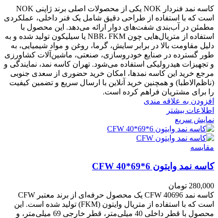
کاسه نمد فنر‌دار NOK یکی از محصولات اصلی برند ژاپنی NOK
است که با استفاده از طراحی دقیق شامل یک فنر داخلی، عملکردی
مطمئن در آب‌بندی شفت‌های دوار ارائه می‌دهد. این محصول با
استفاده از متریال‌هایی چون NBR، FKM یا سیلیکون تولید شده و به
دلیل مقاومت بالا در برابر سایش، گرما، روغن و مواد شیمیایی، به
طور گسترده در صنایع خودروسازی، صنعتی، ماشین‌آلات کشاورزی
و تجهیزات هیدرولیکی استفاده می‌شود. تهران کاسه نمد، نمایندگی و
مرجع خرید این کاسه نمد‌ها، امکان خرید حضوری از سعدی جنوبی
(ناظم‌الاطبا) و همچنین خرید آنلاین با ارسال سریع و تضمین کیفیت
را برای مشتریان فراهم کرده است.
افزودن به علاقه مندی
اطلاعات بیشتر
نمایش سریع
مقايسه
کاسه نمد وایتون CFW 40*69*6
280,000
تومان
کاسه نمد CFW 40696 یک محصول حرفه‌ای از برند معتبر CFW
است که با استفاده از متریال وایتون (FKM) تولید شده است. این
محصول با قطر داخلی 40 میلی‌متر، قطر خارجی 69 میلی‌متر، و