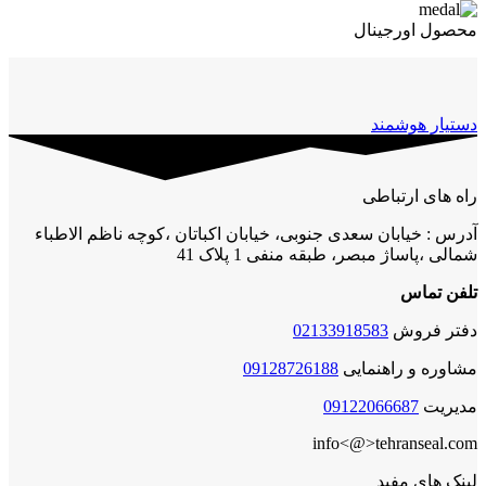
محصول اورجینال
دستیار هوشمند
راه های ارتباطی
آدرس : خیابان سعدی جنوبی، خیابان اکباتان ،کوچه ناظم الاطباء
شمالی ،پاساژ مبصر، طبقه منفی 1 پلاک 41
تلفن تماس
دفتر فروش
02133918583
مشاوره و راهنمایی
09128726188
مدیریت
09122066687
info<@>tehranseal.com
لینک های مفید