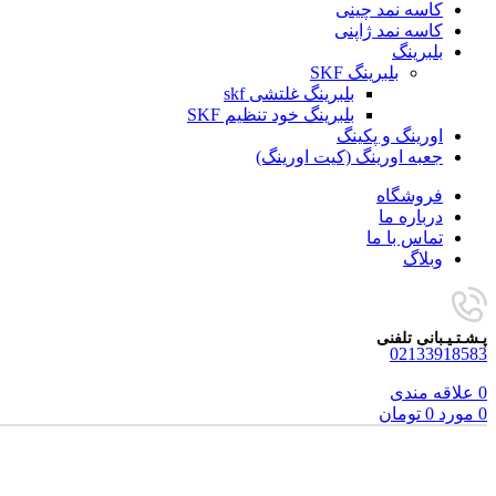
کاسه نمد چینی
کاسه نمد ژاپنی
بلبرینگ
بلبرینگ SKF
بلبرینگ غلتشی skf
بلبرینگ خود تنظیم SKF
اورینگ و پکینگ
جعبه اورینگ (کیت اورینگ)
فروشگاه
درباره ما
تماس با ما
وبلاگ
پـشـتـیـبانی تلفنی
02133918583
0
علاقه مندی
0
مورد
0
تومان
برای بزرگنمایی کلیک کنید