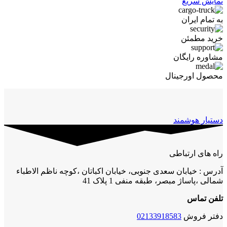
نمایش سریع
به تمام ایران
خرید مطمئن
مشاوره رایگان
محصول اورجینال
دستیار هوشمند
راه های ارتباطی
آدرس : خیابان سعدی جنوبی، خیابان اکباتان ،کوچه ناظم الاطباء
شمالی ،پاساژ مبصر، طبقه منفی 1 پلاک 41
تلفن تماس
دفتر فروش
02133918583