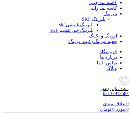
کاسه نمد چینی
کاسه نمد ژاپنی
بلبرینگ
بلبرینگ SKF
بلبرینگ غلتشی skf
بلبرینگ خود تنظیم SKF
اورینگ و پکینگ
جعبه اورینگ (کیت اورینگ)
فروشگاه
درباره ما
تماس با ما
وبلاگ
پـشـتـیـبانی تلفنی
02133918583
0
علاقه مندی
0
مورد
0
تومان
برای بزرگنمایی کلیک کنید