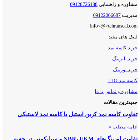
مشاوره و راهنمایی
09128726188
مدیریت
09122066687
info<@>tehranseal.com
لینک های مفید
خرید کاسه نمد
خرید بلبرینگ
خرید اورینگ
کاسه نمد TTO
مشاوره و تماس با ما
جدیدترین مقالات
تفاوت کاسه نمد کربن استیل با کاسه نمد لاستیکی
ادامه مطلب »
تفاوت اورینگ‌های NBR، FKM و سیلیکونی در جعبه