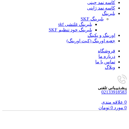
کاسه نمد چینی
کاسه نمد ژاپنی
بلبرینگ
بلبرینگ SKF
بلبرینگ غلتشی skf
بلبرینگ خود تنظیم SKF
اورینگ و پکینگ
جعبه اورینگ (کیت اورینگ)
فروشگاه
درباره ما
تماس با ما
وبلاگ
پـشـتـیـبانی تلفنی
02133918583
0
علاقه مندی
0
مورد
0
تومان
برای بزرگنمایی کلیک کنید