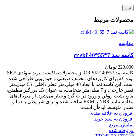
محصولات مرتبط
مقايسه
کاسه نمد cr skf 40*55*7
220,000
تومان
کاسه نمد CR SKF 40557 از محصولات باکیفیت برند سوئدی SKF
بوده که برای کاربردهای مختلف صنعتی و خودرویی طراحی شده
است. این کاسه نمد با ابعاد 40 میلی‌متر قطر داخلی، 55 میلی‌متر
قطر خارجی، و 7 میلی‌متر ضخامت، به عنوان یک درزگیر مطمئن،
مانع نشت روغن و ورود ذرات گرد و غبار می‌شود. از متریال‌های
مقاوم مانند NBR یا FKM ساخته شده و برای شرایطی با دما و
فشار متوسط ایده‌آل است.
افزودن به علاقه مندی
افزودن به سبد خرید
نمایش سریع
فروخته شده