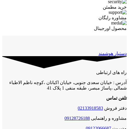
خرید مطمئن
مشاوره رایگان
محصول اورجینال
دستیار هوشمند
راه های ارتباطی
آدرس : خیابان سعدی جنوبی، خیابان اکباتان ،کوچه ناظم الاطباء
شمالی ،پاساژ مبصر، طبقه منفی 1 پلاک 41
تلفن تماس
دفتر فروش
02133918583
مشاوره و راهنمایی
09128726188
مدیریت
09122066687