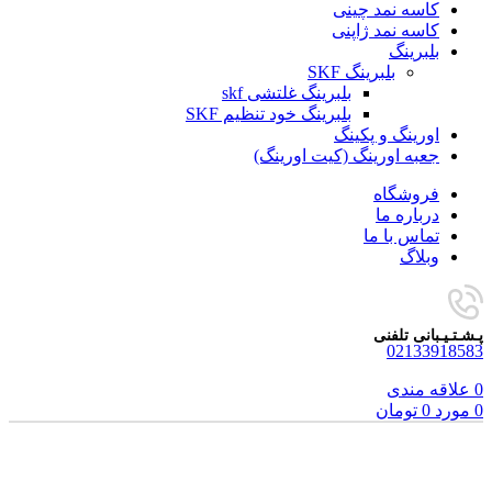
کاسه نمد چینی
کاسه نمد ژاپنی
بلبرینگ
بلبرینگ SKF
بلبرینگ غلتشی skf
بلبرینگ خود تنظیم SKF
اورینگ و پکینگ
جعبه اورینگ (کیت اورینگ)
فروشگاه
درباره ما
تماس با ما
وبلاگ
پـشـتـیـبانی تلفنی
02133918583
0
علاقه مندی
0
مورد
0
تومان
برای بزرگنمایی کلیک کنید