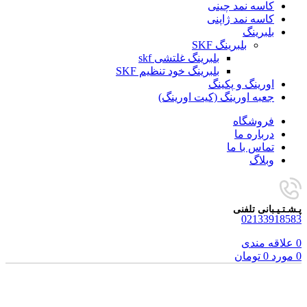
کاسه نمد چینی
کاسه نمد ژاپنی
بلبرینگ
بلبرینگ SKF
بلبرینگ غلتشی skf
بلبرینگ خود تنظیم SKF
اورینگ و پکینگ
جعبه اورینگ (کیت اورینگ)
فروشگاه
درباره ما
تماس با ما
وبلاگ
پـشـتـیـبانی تلفنی
02133918583
0
علاقه مندی
0
مورد
0
تومان