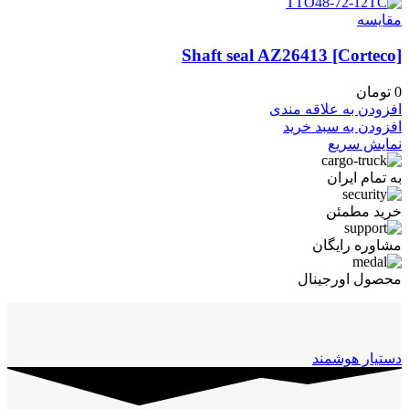
مقايسه
Shaft seal AZ26413 [Corteco]
0
تومان
افزودن به علاقه مندی
افزودن به سبد خرید
نمایش سریع
به تمام ایران
خرید مطمئن
مشاوره رایگان
محصول اورجینال
دستیار هوشمند