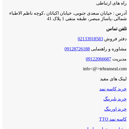
راه های ارتباطی
آدرس : خیابان سعدی جنوبی، خیابان اکباتان ،کوچه ناظم الاطباء
شمالی ،پاساژ مبصر، طبقه منفی 1 پلاک 41
تلفن تماس
دفتر فروش
02133918583
مشاوره و راهنمایی
09128726188
مدیریت
09122066687
info<@>tehranseal.com
لینک های مفید
خرید کاسه نمد
خرید بلبرینگ
خرید اورینگ
کاسه نمد TTO