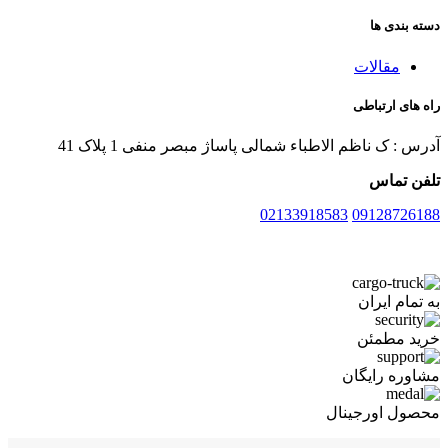
دسته بندی ها
مقالات
راه های ارتباطی
آدرس : ک ناظم الاطباء شمالی پاساژ مبصر منفی 1 پلاک 41
تلفن تماس
02133918583
09128726188
به تمام ایران
خرید مطمئن
مشاوره رایگان
محصول اورجینال