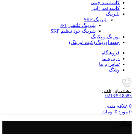
کاسه نمد چینی
کاسه نمد ژاپنی
بلبرینگ
بلبرینگ SKF
بلبرینگ غلتشی skf
بلبرینگ خود تنظیم SKF
اورینگ و پکینگ
جعبه اورینگ (کیت اورینگ)
فروشگاه
درباره ما
تماس با ما
وبلاگ
پـشـتـیـبانی تلفنی
02133918583
0
علاقه مندی
0
مورد
0
تومان
وبلاگ