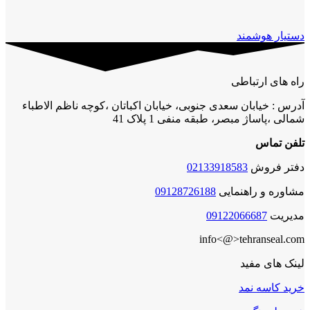
دستیار هوشمند
راه های ارتباطی
آدرس : خیابان سعدی جنوبی، خیابان اکباتان ،کوچه ناظم الاطباء
شمالی ،پاساژ مبصر، طبقه منفی 1 پلاک 41
تلفن تماس
دفتر فروش
02133918583
مشاوره و راهنمایی
09128726188
مدیریت
09122066687
info<@>tehranseal.com
لینک های مفید
خرید کاسه نمد