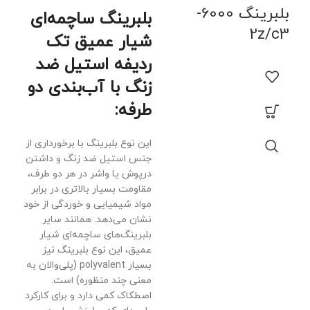
بلبرینگ 6000-
بلبرینگ ساچمه‌ای
2z/c3
شیار عمیق تک
8 TN9
ردیفه استیل ضد
زنگ با آب‌بندی دو
بلب
خودت
طرفه:
ساچ
مشت
این نوع بلبرینگ با برخورداری از
شیا
جنس استیل ضد زنگ و داشتن
داخل
درپوش یا واشر در هر دو طرف،
نسبت
مقاومت بسیار بالاتری در برابر
محو
مواد شیمیایی و خوردگی از خود
ممک
نشان می‌دهد. همانند سایر
محو
بلبرینگ‌های ساچمه‌ای شیار
نیس
عمیق، این نوع بلبرینگ نیز
استا
بسیار polyvalent (پلی‌والان به
عالی
معنی چند منظوره) است.
عال
اصطکاک کمی دارد و برای کارکرد
کم