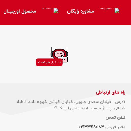
مشاوره رایگان
محصول اورجینال
دستیار هوشمند
راه های ارتباطی
آدرس : خیابان سعدی جنوبی، خیابان اکباتان ،کوچه ناظم الاطباء
شمالی ،پاساژ مبصر، طبقه منفی 1 پلاک 41
تلفن تماس
دفتر فروش
02133918583