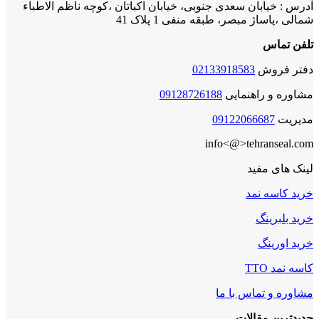
آدرس : خیابان سعدی جنوبی، خیابان اکباتان ،کوچه ناظم الاطباء
شمالی ،پاساژ مبصر، طبقه منفی 1 پلاک 41
تلفن تماس
دفتر فروش
02133918583
مشاوره و راهنمایی
09128726188
مدیریت
09122066687
info<@>tehranseal.com
لینک های مفید
خرید کاسه نمد
خرید بلبرینگ
خرید اورینگ
کاسه نمد TTO
مشاوره و تماس با ما
جدیدترین مقالات