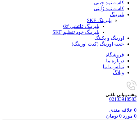
کاسه نمد چینی
کاسه نمد ژاپنی
بلبرینگ
بلبرینگ SKF
بلبرینگ غلتشی skf
بلبرینگ خود تنظیم SKF
اورینگ و پکینگ
جعبه اورینگ (کیت اورینگ)
فروشگاه
درباره ما
تماس با ما
وبلاگ
پـشـتـیـبانی تلفنی
02133918583
0
علاقه مندی
0
مورد
0
تومان
فروخته شده