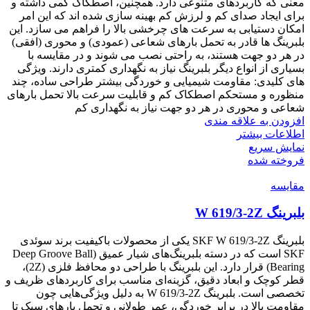
معنی که کاربردهای متنوعی دارد. همچنین، اصطکاک کمی داشته و
برای ایجاد صدای کم و لرزش کم بهینه سازی شده اند که این امر
امکان دستیابی به سرعت های چرخشی بالا را فراهم می سازد. این
بلبرینگ ها قادر به تحمل بارهای شعاعی (عمودی) و محوری (افقی)
در هر دو جهت هستند، به راحتی نصب می شوند و در مقایسه با
بسیاری از انواع دیگر بلبرینگ نیاز به نگهداری کمتری دارند. ویژگی
های کلیدی: مقاومت شیمیایی و خوردگی بیشتر طراحی ساده، چند
منظوره و مستحکم اصطکاک کم و قابلیت سرعت بالا تحمل بارهای
شعاعی و محوری در هر دو جهت نیاز به نگهداری کم
افزودن به علاقه مندی
اطلاعات بیشتر
نمایش سریع
فروخته شده
مقايسه
بلبرینگ W 619/3-2Z
بلبرینگ SKF W 619/3-2Z یکی از محصولات باکیفیت برند سوئدی
SKF است که در دسته بلبرینگ‌های شیار عمیق (Deep Groove Ball
Bearing) قرار دارد. این بلبرینگ با طراحی دو محافظ فلزی (2Z)،
قطر کوچک و ابعاد دقیق، گزینه‌ای مناسب برای کاربردهای ظریف و
تخصصی است. بلبرینگ W 619/3-2Z به دلیل ویژگی‌هایی چون
مقاومت بالا در برابر خوردگی، عمر طولانی و تحمل بارهای سبک تا