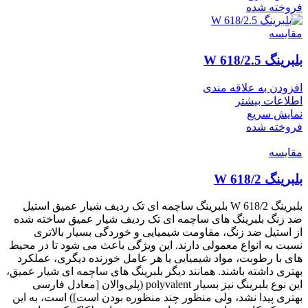
فروخته شده
مقايسه
بلبرینگ W 618/2.5
افزودن به علاقه مندی
اطلاعات بیشتر
نمایش سریع
فروخته شده
مقايسه
بلبرینگ W 618/2
بلبرینگ W 618/2 بلبرینگ ساچمه ای تک ردیف شیار عمیق استیل
ضد زنگ بلبرینگ های ساچمه ای تک ردیف شیار عمیق ساخته شده
از استیل ضد زنگ، مقاومت شیمیایی و خوردگی بسیار بالاتری
نسبت به انواع معمولی دارند. این ویژگی باعث می شود تا در محیط
های با رطوبت، مواد شیمیایی یا هر عامل خورنده دیگری، عملکرد
بهتری داشته باشند. همانند دیگر بلبرینگ های ساچمه ای شیار عمیق،
این نوع بلبرینگ نیز بسیار polyvalent (پلی‌والان [معادل فارسی
بهتری پیدا نشد، ولی منظور چند منظوره بودن است]) است، به این