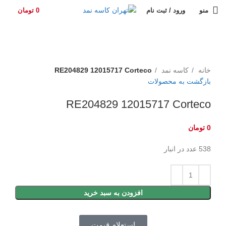
منو
ورود / ثبت نام
0
تومان
برای بزرگنمایی کلیک کنید
خانه
کاسه نمد
RE204829 12015717 Corteco
بازگشت به محصولات
RE204829 12015717 Corteco
0
تومان
538 عدد در انبار
افزودن به سبد خرید
استعلام قیمت