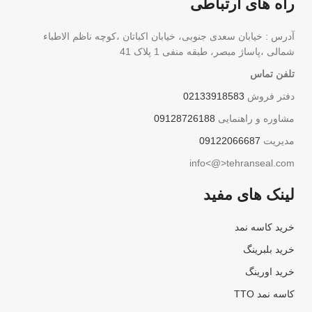
راه های ارتباطی
آدرس : خیابان سعدی جنوبی، خیابان اکباتان ،کوچه ناظم الاطباء
شمالی ،پاساژ مبصر، طبقه منفی 1 پلاک 41
تلفن تماس
دفتر فروش
02133918583
مشاوره و راهنمایی
09128726188
مدیریت
09122066687
info<@>tehranseal.com
لینک های مفید
خرید کاسه نمد
خرید بلبرینگ
خرید اورینگ
کاسه نمد TTO