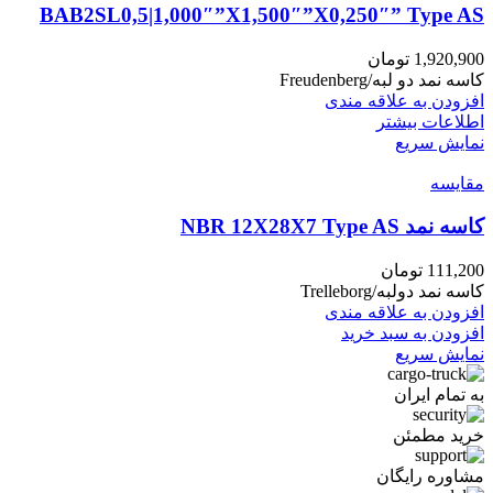
BAB2SL0,5|1,000″”X1,500″”X0,250″” Type AS
1,920,900
تومان
کاسه نمد دو لبه/Freudenberg
افزودن به علاقه مندی
اطلاعات بیشتر
نمایش سریع
مقايسه
کاسه نمد NBR 12X28X7 Type AS
111,200
تومان
کاسه نمد دولبه/Trelleborg
افزودن به علاقه مندی
افزودن به سبد خرید
نمایش سریع
به تمام ایران
خرید مطمئن
مشاوره رایگان