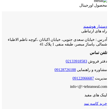
محصول اورجینال
دستیار هوشمند
راه های ارتباطی
آدرس : خیابان سعدی جنوبی، خیابان اکباتان ،کوچه ناظم الاطباء
شمالی ،پاساژ مبصر، طبقه منفی 1 پلاک 41
تلفن تماس
دفتر فروش
02133918583
مشاوره و راهنمایی
09128726188
مدیریت
09122066687
info<@>tehranseal.com
لینک های مفید
خرید کاسه نمد