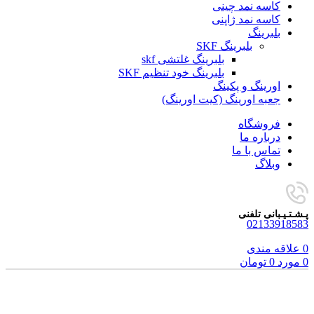
کاسه نمد چینی
کاسه نمد ژاپنی
بلبرینگ
بلبرینگ SKF
بلبرینگ غلتشی skf
بلبرینگ خود تنظیم SKF
اورینگ و پکینگ
جعبه اورینگ (کیت اورینگ)
فروشگاه
درباره ما
تماس با ما
وبلاگ
پـشـتـیـبانی تلفنی
02133918583
0
علاقه مندی
0
مورد
0
تومان
برای بزرگنمایی کلیک کنید