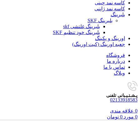
کاسه نمد چینی
کاسه نمد ژاپنی
بلبرینگ
بلبرینگ SKF
بلبرینگ غلتشی skf
بلبرینگ خود تنظیم SKF
اورینگ و پکینگ
جعبه اورینگ (کیت اورینگ)
فروشگاه
درباره ما
تماس با ما
وبلاگ
پـشـتـیـبانی تلفنی
02133918583
0
علاقه مندی
0
مورد
0
تومان
برای بزرگنمایی کلیک کنید