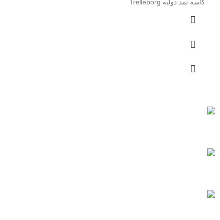
کاسه نمد دولبه Trelleborg
به تمام ایران
خرید مطمئن
مشاوره رایگان