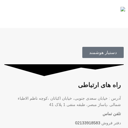
محصول اورجینال
دستیار هوشمند
راه های ارتباطی
آدرس : خیابان سعدی جنوبی، خیابان اکباتان ،کوچه ناظم الاطباء
شمالی ،پاساژ مبصر، طبقه منفی 1 پلاک 41
تلفن تماس
دفتر فروش
02133918583