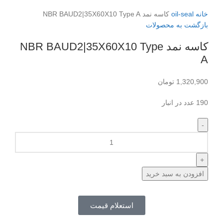
برای بزرگنمایی کلیک کنید
خانه
oil-seal
کاسه نمد NBR BAUD2|35X60X10 Type A
بازگشت به محصولات
کاسه نمد NBR BAUD2|35X60X10 Type
A
1,320,900
تومان
190 عدد در انبار
افزودن به سبد خرید
استعلام قیمت