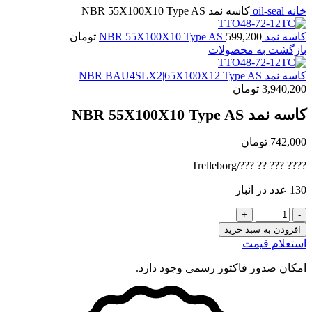
خانه
oil-seal
کاسه نمد NBR 55X100X10 Type AS
کاسه نمد NBR 55X100X10 Type AS
599,200
تومان
بازگشت به محصولات
کاسه نمد NBR BAU4SLX2|65X100X12 Type AS
3,940,200
تومان
کاسه نمد NBR 55X100X10 Type AS
742,000
تومان
???? ??? ?? ???/Trelleborg
130 عدد در انبار
کاسه
نمد
افزودن به سبد خرید
NBR
استعلام قیمت
55X100X10
Type
امکان صدور فاکتور رسمی وجود دارد.
AS
عدد