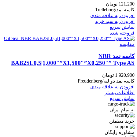
121,200
تومان
کاسه نمد/Trelleborg
افزودن به علاقه مندی
افزودن به سبد خرید
نمایش سریع
فروخته شده
مقايسه
کاسه نمد NBR
BAB2SL0,5|1,000″”X1,500″”X0,250″” Type AS
1,920,900
تومان
کاسه نمد دو لبه/Freudenberg
افزودن به علاقه مندی
اطلاعات بیشتر
نمایش سریع
به تمام ایران
خرید مطمئن
مشاوره رایگان