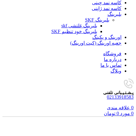
کاسه نمد چینی
کاسه نمد ژاپنی
بلبرینگ
بلبرینگ SKF
بلبرینگ غلتشی skf
بلبرینگ خود تنظیم SKF
اورینگ و پکینگ
جعبه اورینگ (کیت اورینگ)
فروشگاه
درباره ما
تماس با ما
وبلاگ
پـشـتـیـبانی تلفنی
02133918583
0
علاقه مندی
0
مورد
0
تومان
برای بزرگنمایی کلیک کنید