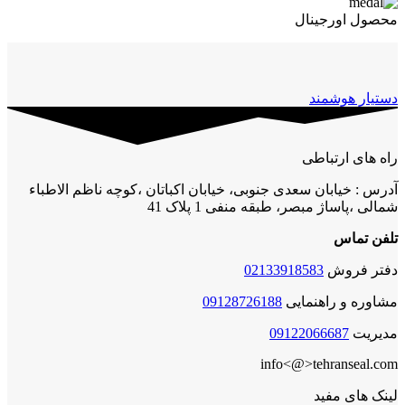
محصول اورجینال
دستیار هوشمند
راه های ارتباطی
آدرس : خیابان سعدی جنوبی، خیابان اکباتان ،کوچه ناظم الاطباء
شمالی ،پاساژ مبصر، طبقه منفی 1 پلاک 41
تلفن تماس
دفتر فروش
02133918583
مشاوره و راهنمایی
09128726188
مدیریت
09122066687
info<@>tehranseal.com
لینک های مفید