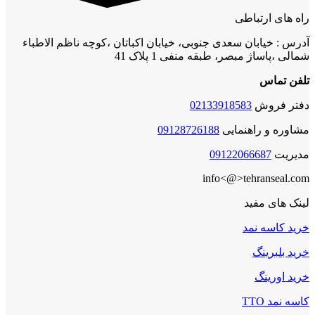
راه های ارتباطی
آدرس : خیابان سعدی جنوبی، خیابان اکباتان ،کوچه ناظم الاطباء
شمالی ،پاساژ مبصر، طبقه منفی 1 پلاک 41
تلفن تماس
دفتر فروش
02133918583
مشاوره و راهنمایی
09128726188
مدیریت
09122066687
info<@>tehranseal.com
لینک های مفید
خرید کاسه نمد
خرید بلبرینگ
خرید اورینگ
کاسه نمد TTO