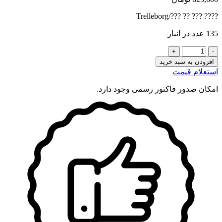
???? ??? ?? ???/Trelleborg
135 عدد در انبار
کاسه
نمد
افزودن به سبد خرید
NBR
استعلام قیمت
50X72X12
Type
امکان صدور فاکتور رسمی وجود دارد.
AS
عدد