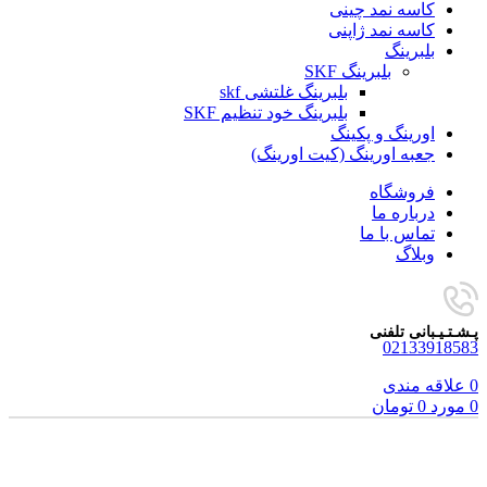
کاسه نمد چینی
کاسه نمد ژاپنی
بلبرینگ
بلبرینگ SKF
بلبرینگ غلتشی skf
بلبرینگ خود تنظیم SKF
اورینگ و پکینگ
جعبه اورینگ (کیت اورینگ)
فروشگاه
درباره ما
تماس با ما
وبلاگ
پـشـتـیـبانی تلفنی
02133918583
0
علاقه مندی
0
مورد
0
تومان