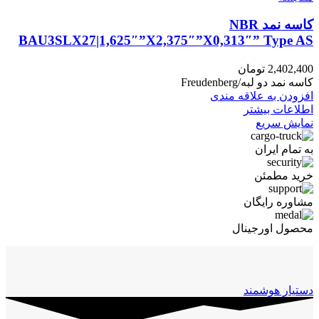
کاسه نمد NBR
BAU3SLX27|1,625″”X2,375″”X0,313″” Type AS
2,402,400
تومان
کاسه نمد دو لبه/Freudenberg
افزودن به علاقه مندی
اطلاعات بیشتر
نمایش سریع
به تمام ایران
خرید مطمئن
مشاوره رایگان
محصول اورجینال
دستیار هوشمند