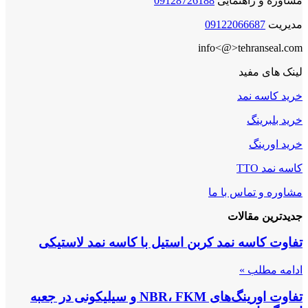
مشاوره و راهنمایی
09128726188
مدیریت
09122066687
info<@>tehranseal.com
لینک های مفید
خرید کاسه نمد
خرید بلبرینگ
خرید اورینگ
کاسه نمد TTO
مشاوره و تماس با ما
جدیدترین مقالات
تفاوت کاسه نمد کربن استیل با کاسه نمد لاستیکی
ادامه مطلب »
تفاوت اورینگ‌های NBR، FKM و سیلیکونی در جعبه