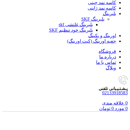
کاسه نمد چینی
کاسه نمد ژاپنی
بلبرینگ
بلبرینگ SKF
بلبرینگ غلتشی skf
بلبرینگ خود تنظیم SKF
اورینگ و پکینگ
جعبه اورینگ (کیت اورینگ)
فروشگاه
درباره ما
تماس با ما
وبلاگ
پـشـتـیـبانی تلفنی
02133918583
0
علاقه مندی
0
مورد
0
تومان
برای بزرگنمایی کلیک کنید