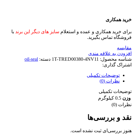
خرید همکاری
برای خرید همکاری و عمده و استعلام
سایز های دیگر این برند
با
فروشگاه تماس بگیرید.
مقايسه
افزودن به علاقه مندی
شناسه محصول:
1T-TRED00380-4NV11
دسته:
oil-seal
اشتراک گذاری:
توضیحات تکمیلی
نظرات (0)
توضیحات تکمیلی
وزن
0.5 کیلوگرم
نظرات (0)
نقد و بررسی‌ها
هنوز بررسی‌ای ثبت نشده است.