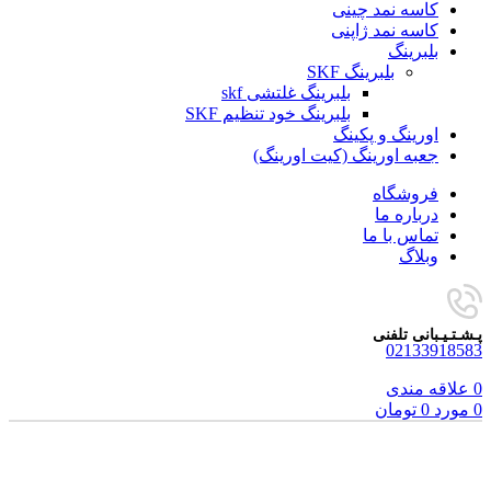
کاسه نمد چینی
کاسه نمد ژاپنی
بلبرینگ
بلبرینگ SKF
بلبرینگ غلتشی skf
بلبرینگ خود تنظیم SKF
اورینگ و پکینگ
جعبه اورینگ (کیت اورینگ)
فروشگاه
درباره ما
تماس با ما
وبلاگ
پـشـتـیـبانی تلفنی
02133918583
0
علاقه مندی
0
مورد
0
تومان
برای بزرگنمایی کلیک کنید