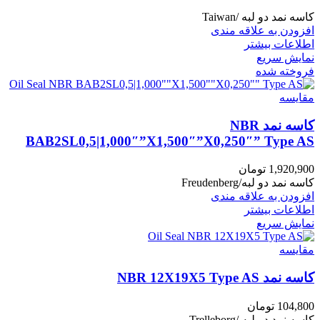
کاسه نمد دو لبه /Taiwan
افزودن به علاقه مندی
اطلاعات بیشتر
نمایش سریع
فروخته شده
مقايسه
کاسه نمد NBR
BAB2SL0,5|1,000″”X1,500″”X0,250″” Type AS
1,920,900
تومان
کاسه نمد دو لبه/Freudenberg
افزودن به علاقه مندی
اطلاعات بیشتر
نمایش سریع
مقايسه
کاسه نمد NBR 12X19X5 Type AS
104,800
تومان
کاسه نمد دو لبه /Trelleborg