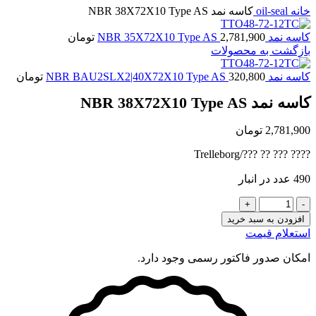
خانه
oil-seal
کاسه نمد NBR 38X72X10 Type AS
کاسه نمد NBR 35X72X10 Type AS
2,781,900
تومان
بازگشت به محصولات
کاسه نمد NBR BAU2SLX2|40X72X10 Type AS
320,800
تومان
کاسه نمد NBR 38X72X10 Type AS
2,781,900
تومان
???? ??? ?? ???/Trelleborg
490 عدد در انبار
کاسه
نمد
افزودن به سبد خرید
NBR
استعلام قیمت
38X72X10
Type
امکان صدور فاکتور رسمی وجود دارد.
AS
عدد