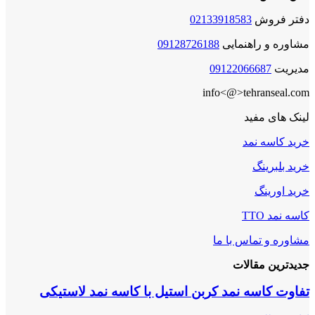
دفتر فروش
02133918583
مشاوره و راهنمایی
09128726188
مدیریت
09122066687
info<@>tehranseal.com
لینک های مفید
خرید کاسه نمد
خرید بلبرینگ
خرید اورینگ
کاسه نمد TTO
مشاوره و تماس با ما
جدیدترین مقالات
تفاوت کاسه نمد کربن استیل با کاسه نمد لاستیکی