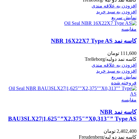
افزودن به علاقه مندی
افزودن به سبد خرید
نمایش سریع
مقايسه
کاسه نمد NBR 16X22X7 Type AS
111,600
تومان
کاسه نمد دولبه/Trelleborg
افزودن به علاقه مندی
افزودن به سبد خرید
نمایش سریع
فروخته شده
مقايسه
کاسه نمد NBR
BAU3SLX27|1,625″”X2,375″”X0,313″” Type AS
2,402,400
تومان
کاسه نمد دو لبه/Freudenberg