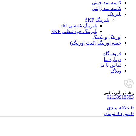
کاسه نمد چینی
کاسه نمد ژاپنی
بلبرینگ
بلبرینگ SKF
بلبرینگ غلتشی skf
بلبرینگ خود تنظیم SKF
اورینگ و پکینگ
جعبه اورینگ (کیت اورینگ)
فروشگاه
درباره ما
تماس با ما
وبلاگ
پـشـتـیـبانی تلفنی
02133918583
0
علاقه مندی
0
مورد
0
تومان
برای بزرگنمایی کلیک کنید