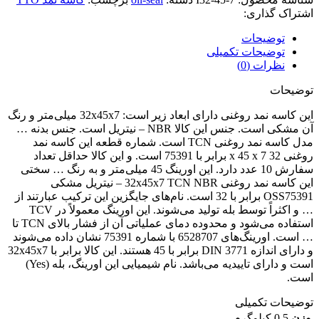
اشتراک گذاری:
توضیحات
توضیحات تکمیلی
نظرات (0)
توضیحات
این کاسه نمد روغنی دارای ابعاد زیر است: 32x45x7 میلی‌متر و رنگ
آن مشکی است. جنس این کالا NBR – نیتریل است. جنس بدنه …
مدل کاسه نمد روغنی TCN است. شماره قطعه این کاسه نمد
روغنی 32 x 45 x 7 برابر با 75391 است. و این کالا حداقل تعداد
سفارش 10 عدد دارد. این اورینگ 45 میلی‌متر و به رنگ … سختی
این کاسه نمد روغنی 32x45x7 TCN NBR – نیتریل مشکی
OSS75391 برابر با 32 است. نام‌های جایگزین این ترکیب عبارتند از
… و اکثراً توسط بله تولید می‌شوند. این اورینگ معمولاً در TCV
استفاده می‌شود و محدوده دمای عملیاتی آن از فشار بالای TCN تا
… است. اورینگ‌های 6528707 با شماره 75391 نشان داده می‌شوند
و دارای اندازه DIN 3771 برابر با 45 هستند. این کالا برابر با 32x45x7
است و دارای تاییدیه می‌باشد. نام شیمیایی این اورینگ، بله (Yes)
است.
توضیحات تکمیلی
وزن
0.5 کیلوگرم