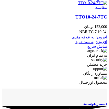
مقايسه
TTO10-24-7TC
153,000
تومان
NBR
TC
7
10
24
افزودن به علاقه مندی
افزودن به سبد خرید
نمایش سریع
به تمام ایران
خرید مطمئن
مشاوره رایگان
محصول اورجینال
دستیار هوشمند