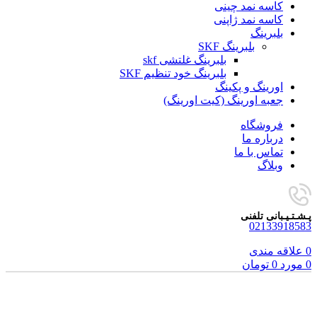
کاسه نمد چینی
کاسه نمد ژاپنی
بلبرینگ
بلبرینگ SKF
بلبرینگ غلتشی skf
بلبرینگ خود تنظیم SKF
اورینگ و پکینگ
جعبه اورینگ (کیت اورینگ)
فروشگاه
درباره ما
تماس با ما
وبلاگ
پـشـتـیـبانی تلفنی
02133918583
0
علاقه مندی
0
مورد
0
تومان
فروخته شده