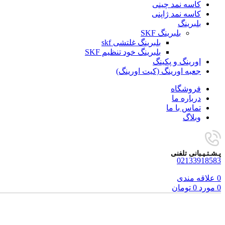
کاسه نمد چینی
کاسه نمد ژاپنی
بلبرینگ
بلبرینگ SKF
بلبرینگ غلتشی skf
بلبرینگ خود تنظیم SKF
اورینگ و پکینگ
جعبه اورینگ (کیت اورینگ)
فروشگاه
درباره ما
تماس با ما
وبلاگ
پـشـتـیـبانی تلفنی
02133918583
0
علاقه مندی
0
مورد
0
تومان
برای بزرگنمایی کلیک کنید