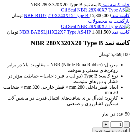
خانه
کاسه نمد
کاسه نمد NBR 280X320X20 Type B
کاسه نمد NBR B1U7|210X240X15 Type B
15,300,000
تومان
بازگشت به محصولات
کاسه نمد NBR BABSL|11X22X7 Type AS-HP
1,801,500
تومان
کاسه نمد NBR 280X320X20 Type B
5,369,100
تومان
متریال: NBR (Nitrile Buna Rubber) – مقاومت بالا در برابر
روغن‌های معدنی و سوخت
نوع کاسه: Type B (دو لب با فنر داخلی) – حفاظت مؤثر در
فشار و دورهای متوسط
ابعاد: قطر داخلی 280 mm × قطر خارجی 320 mm × ضخامت
20 mm
کاربرد: ایده‌آل برای شافت‌های انتقال قدرت در ماشین‌آلات
سنگین کشاورزی و صنعتی
50 عدد در انبار
کاسه
نمد
افزودن به سبد خرید