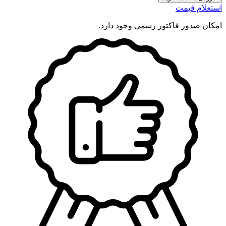
NBR
استعلام قیمت
280X320X20
Type
امکان صدور فاکتور رسمی وجود دارد.
B
عدد