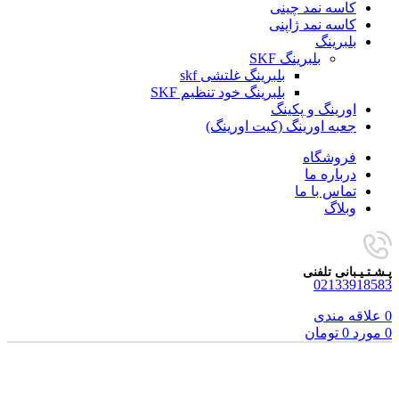
کاسه نمد چینی
کاسه نمد ژاپنی
بلبرینگ
بلبرینگ SKF
بلبرینگ غلتشی skf
بلبرینگ خود تنظیم SKF
اورینگ و پکینگ
جعبه اورینگ (کیت اورینگ)
فروشگاه
درباره ما
تماس با ما
وبلاگ
پـشـتـیـبانی تلفنی
02133918583
0
علاقه مندی
0
مورد
0
تومان
برای بزرگنمایی کلیک کنید