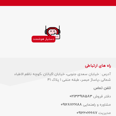
دستیار هوشمند
راه های ارتباطی
آدرس : خیابان سعدی جنوبی، خیابان اکباتان ،کوچه ناظم الاطباء
شمالی ،پاساژ مبصر، طبقه منفی 1 پلاک 41
تلفن تماس
دفتر فروش
02133918583
مشاوره و راهنمایی
09128726188
مدیریت
09122066687