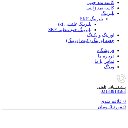
کاسه نمد چینی
کاسه نمد ژاپنی
بلبرینگ
بلبرینگ SKF
بلبرینگ غلتشی skf
بلبرینگ خود تنظیم SKF
اورینگ و پکینگ
جعبه اورینگ (کیت اورینگ)
فروشگاه
درباره ما
تماس با ما
وبلاگ
پـشـتـیـبانی تلفنی
02133918583
0
علاقه مندی
0
مورد
0
تومان
برای بزرگنمایی کلیک کنید