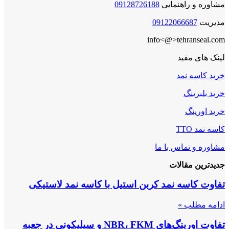
مشاوره و راهنمایی
09128726188
مدیریت
09122066687
info<@>tehranseal.com
لینک های مفید
خرید کاسه نمد
خرید بلبرینگ
خرید اورینگ
کاسه نمد TTO
مشاوره و تماس با ما
جدیدترین مقالات
تفاوت کاسه نمد کربن استیل با کاسه نمد لاستیکی
ادامه مطلب »
تفاوت اورینگ‌های NBR، FKM و سیلیکونی در جعبه