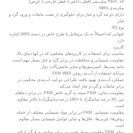
۴۵x۶۰x۸ میلی‌متر (قطر داخلی x قطر خارجی x عرض).
پیکربندی WAS:
دارای دو لبه گرد و غبار برای جلوگیری از نشت مایعات و ورود گرد و
غبار.
نوع AS:
عنوانی که احتمالاً به یک پروفایل یا طرح خاص در دسته WAS اشاره
دارد.
کاربرد:
مناسب برای استفاده در کاربردهای مختلفی که در آنها دمای بالا،
مقاومت شیمیایی و محافظت در برابر گرد و غبار بسیار مهم است،
مانند پمپ‌ها، کمپرسورها و سایر ماشین‌آلات دوار.
مزایای استفاده از آب‌بند روغن FKM WAS:
عملکرد آب‌بندی بهبود یافته: طراحی دو لبه، آب‌بندی محکمی در
برابر مایعات و گرد و غبار ایجاد می‌کند.
مقاومت دمایی: FKM بسته به گرید خاص FKM، در برابر دماهای
بین -30 درجه سانتیگراد تا +180 درجه سانتیگراد یا بالاتر مقاوم
است.
مقاومت شیمیایی: FKM در برابر مواد شیمیایی مختلف از جمله
روغن‌ها، چربی‌ها، حلال‌ها و سایر عوامل شیمیایی بسیار مقاوم
است.
دوام: FKM مقاومت بسیار خوبی در برابر سایش و پارگی ارائه