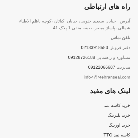
راه های ارتباطی
آدرس : خیابان سعدی جنوبی، خیابان اکباتان ،کوچه ناظم الاطباء
شمالی ،پاساژ مبصر، طبقه منفی 1 پلاک 41
تلفن تماس
دفتر فروش
02133918583
مشاوره و راهنمایی
09128726188
مدیریت
09122066687
info<@>tehranseal.com
لینک های مفید
خرید کاسه نمد
خرید بلبرینگ
خرید اورینگ
کاسه نمد TTO