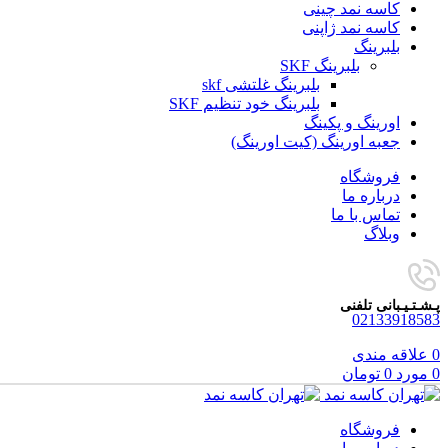
کاسه نمد چینی
کاسه نمد ژاپنی
بلبرینگ
بلبرینگ SKF
بلبرینگ غلتشی skf
بلبرینگ خود تنظیم SKF
اورینگ و پکینگ
جعبه اورینگ (کیت اورینگ)
فروشگاه
درباره ما
تماس با ما
وبلاگ
پـشـتـیـبانی تلفنی
02133918583
0
علاقه مندی
0
مورد
0
تومان
فروشگاه