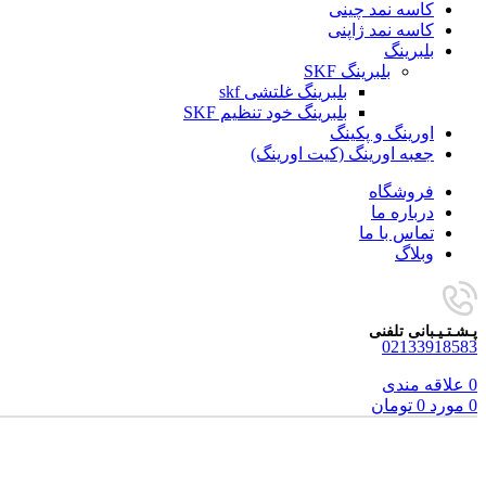
کاسه نمد چینی
کاسه نمد ژاپنی
بلبرینگ
بلبرینگ SKF
بلبرینگ غلتشی skf
بلبرینگ خود تنظیم SKF
اورینگ و پکینگ
جعبه اورینگ (کیت اورینگ)
فروشگاه
درباره ما
تماس با ما
وبلاگ
پـشـتـیـبانی تلفنی
02133918583
0
علاقه مندی
0
مورد
0
تومان
برای بزرگنمایی کلیک کنید