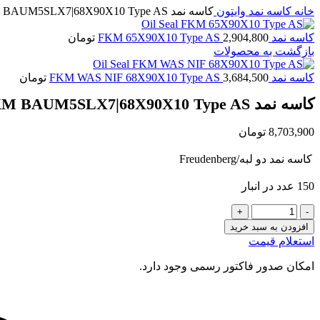
خانه
کاسه نمد وایتون
کاسه نمد FKM BAUM5SLX7|68X90X10 Type AS
کاسه نمد FKM 65X90X10 Type AS
2,904,800
تومان
بازگشت به محصولات
کاسه نمد FKM WAS NIF 68X90X10 Type AS
3,684,500
تومان
کاسه نمد FKM BAUM5SLX7|68X90X10 Type AS
8,703,900
تومان
کاسه نمد دو لبه/Freudenberg
150 عدد در انبار
کاسه
نمد
افزودن به سبد خرید
FKM
استعلام قیمت
BAUM5SLX7|68X90X10
Type
امکان صدور فاکتور رسمی وجود دارد.
AS
عدد