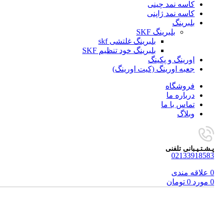
کاسه نمد چینی
کاسه نمد ژاپنی
بلبرینگ
بلبرینگ SKF
بلبرینگ غلتشی skf
بلبرینگ خود تنظیم SKF
اورینگ و پکینگ
جعبه اورینگ (کیت اورینگ)
فروشگاه
درباره ما
تماس با ما
وبلاگ
پـشـتـیـبانی تلفنی
02133918583
0
علاقه مندی
0
مورد
0
تومان
برای بزرگنمایی کلیک کنید